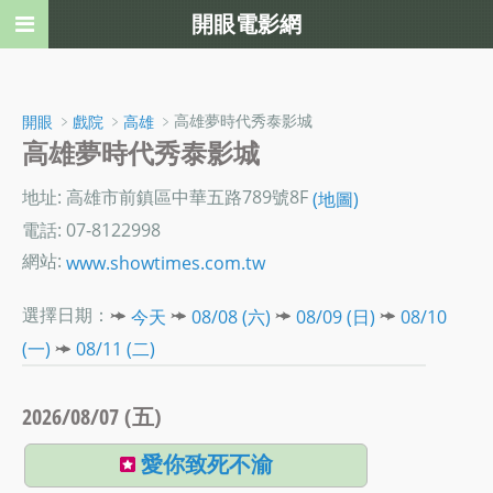
開眼電影網
﹥
﹥
﹥高雄夢時代秀泰影城
開眼
戲院
高雄
高雄夢時代秀泰影城
地址: 高雄市前鎮區中華五路789號8F
(地圖)
電話: 07-8122998
網站:
www.showtimes.com.tw
選擇日期：
今天
08/08 (六)
08/09 (日)
08/10
(一)
08/11 (二)
2026/08/07 (五)
愛你致死不渝