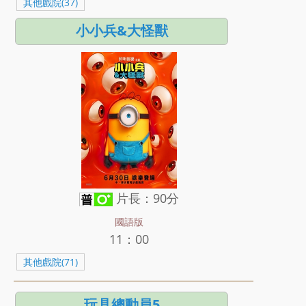
其他戲院(37)
小小兵&大怪獸
片長：90分
國語版
11：00
其他戲院(71)
玩具總動員5