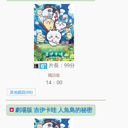
片長：99分
國語版
14：00
其他戲院(88)
劇場版 吉伊卡哇 人魚島的秘密