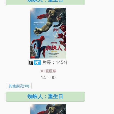
片長：145分
3D 寬巨幕
14：00
其他戲院(90)
蜘蛛人：重生日