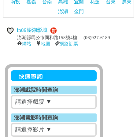
南投
嘉義
台南
高雄
宜蘭
花蓮
台東
屏東
澎湖
金門
in89澎湖影城
澎湖縣馬公市同和路158號4樓
(06)927-6189
網站
地圖
網路訂票
澎湖戲院時間查詢
澎湖電影時間查詢