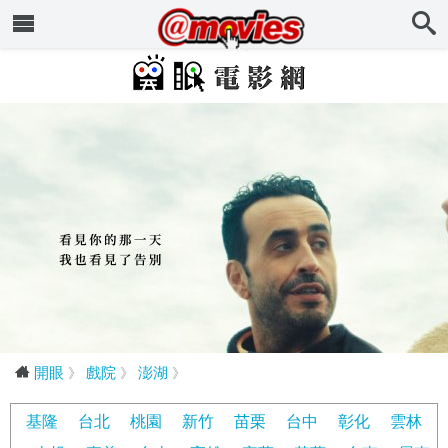
開眼
》
戲院
》
澎湖
》
基隆
台北
桃園
新竹
苗栗
台中
彰化
雲林