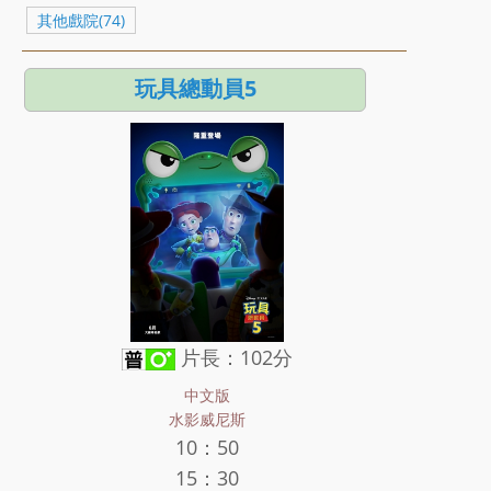
其他戲院(74)
玩具總動員5
片長：102分
中文版
水影威尼斯
10：50
15：30