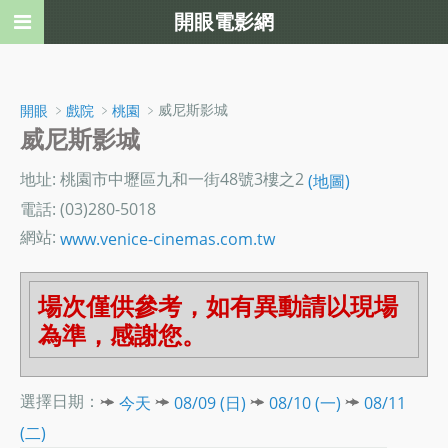
開眼電影網
﹥
﹥
﹥威尼斯影城
開眼
戲院
桃園
威尼斯影城
地址: 桃園市中壢區九和一街48號3樓之2
(地圖)
電話: (03)280-5018
網站:
www.venice-cinemas.com.tw
場次僅供參考，如有異動請以現場
為準，感謝您。
選擇日期：
今天
08/09 (日)
08/10 (一)
08/11
(二)