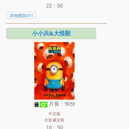
22：50
其他戲院(91)
小小兵&大怪獸
片長：90分
中文版
水影威尼斯
10：50