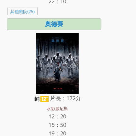
22：10
其他戲院(25)
奧德賽
片長：172分
水影威尼斯
12：20
15：50
19：20