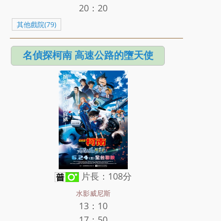
20：20
其他戲院(79)
名偵探柯南 高速公路的墮天使
片長：108分
水影威尼斯
13：10
17：50