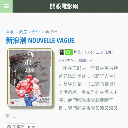
開眼電影網
﹥
﹥
﹥新浪潮
開眼
戲院
台中
新浪潮 NOUVELLE VAGUE
片長：105分 上映日期：
2026/07/08 廳數 (5)
「愛在三部曲」李察林克雷特
首部法語長片，《高訂人生》
吉翁馬貝克、《二號陪審員》
柔伊德區、奧布里杜林等人主
演。他們都說電影就要斷了
氣，我們卻要電影又新又浪又
潮....