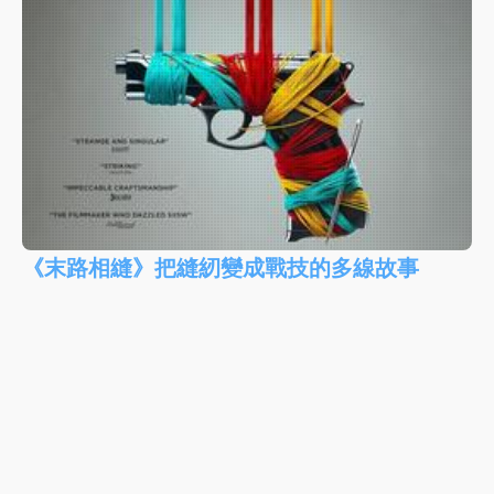
《末路相縫》把縫紉變成戰技的多線故事