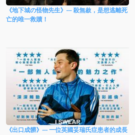
《地下城の怪物先生》--- 殺無赦，是想逃離死
亡的唯一救贖！
《出口成髒》--- 一位英國妥瑞氏症患者的成長