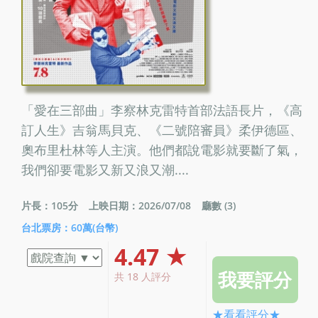
「愛在三部曲」李察林克雷特首部法語長片，《高
訂人生》吉翁馬貝克、《二號陪審員》柔伊德區、
奧布里杜林等人主演。他們都說電影就要斷了氣，
我們卻要電影又新又浪又潮....
片長：105分
上映日期：2026/07/08
廳數 (3)
台北票房：60萬(台幣)
4.47 ★
共 18 人評分
★看看評分★