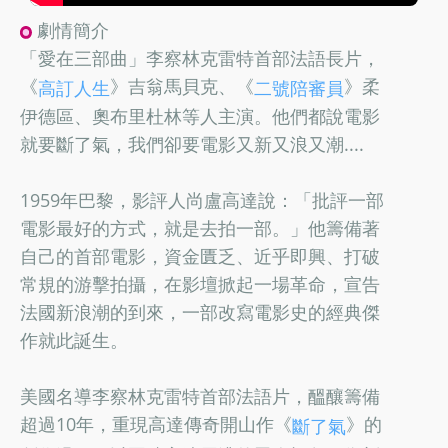
劇情簡介
「愛在三部曲」李察林克雷特首部法語長片，
《
》吉翁馬貝克、《
》柔
高訂人生
二號陪審員
伊德區、奧布里杜林等人主演。他們都說電影
就要斷了氣，我們卻要電影又新又浪又潮....
1959年巴黎，影評人尚盧高達說：「批評一部
電影最好的方式，就是去拍一部。」他籌備著
自己的首部電影，資金匱乏、近乎即興、打破
常規的游擊拍攝，在影壇掀起一場革命，宣告
法國新浪潮的到來，一部改寫電影史的經典傑
作就此誕生。
美國名導李察林克雷特首部法語片，醞釀籌備
超過10年，重現高達傳奇開山作《
》的
斷了氣