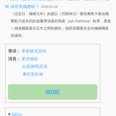
映 得罪美國總統？
2026-02-24
《忌念日：極權元年》由曾以《另類神父》獲得奧斯卡最佳國
際影片提名的的波蘭導演揚科馬薩（Jan Komasa）執導，透過
一個美國家庭在五年之間的變化，描寫美國逐步走向極權國家
的過程。
導演：
李察林克雷特
演員：
柔伊德區
紀堯姆馬貝克
奧布里杜林
MORE
■
IMDb