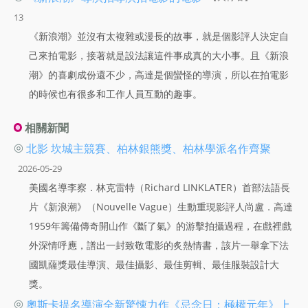
13
《新浪潮》並沒有太複雜或漫長的故事，就是個影評人決定自
己來拍電影，接著就是設法讓這件事成真的大小事。且《新浪
潮》的喜劇成份還不少，高達是個蠻怪的導演，所以在拍電影
的時候也有很多和工作人員互動的趣事。
相關新聞
◎
北影 坎城主競賽、柏林銀熊獎、柏林學派名作齊聚
2026-05-29
美國名導李察．林克雷特（Richard LINKLATER）首部法語長
片《新浪潮》（Nouvelle Vague）生動重現影評人尚盧．高達
1959年籌備傳奇開山作《斷了氣》的游擊拍攝過程，在戲裡戲
外深情呼應，譜出一封致敬電影的炙熱情書，該片一舉拿下法
國凱薩獎最佳導演、最佳攝影、最佳剪輯、最佳服裝設計大
獎。
◎
奧斯卡提名導演全新驚悚力作《忌念日：極權元年》上