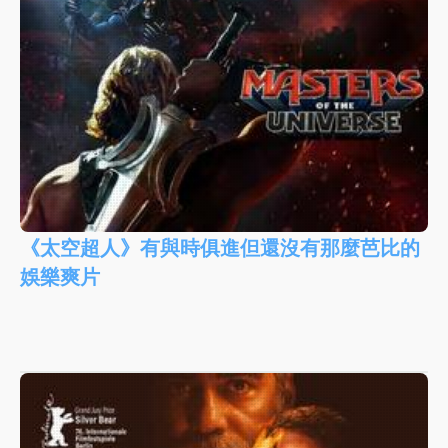
《太空超人》有與時俱進但還沒有那麼芭比的
娛樂爽片