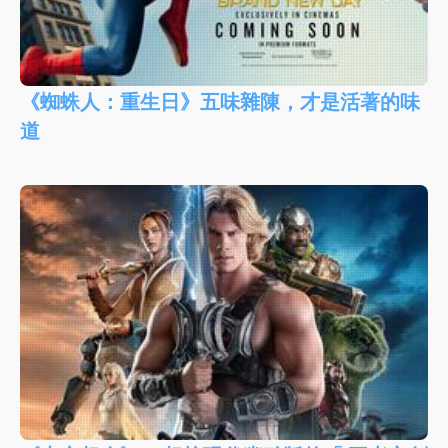
《蜘蛛人：重生日》五味雜陳，才是活著的味
道