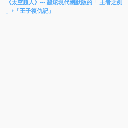
《太空超人》--- 超炫現代幽默版的「 王者之劍
」+「王子復仇記」