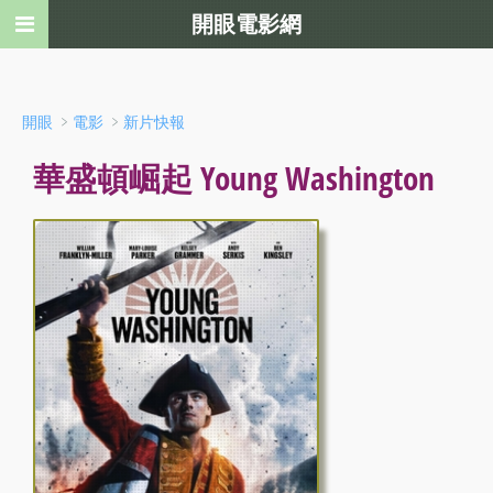
開眼電影網
﹥
﹥
開眼
電影
新片快報
華盛頓崛起 Young Washington