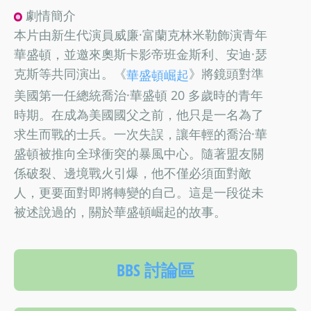
劇情簡介
本片由新生代演員威廉·富蘭克林米勒飾演青年
華盛頓，並邀來奧斯卡影帝班金斯利、安迪·瑟
克斯等共同演出。《
》將鏡頭對準
華盛頓崛起
美國第一任總統喬治·華盛頓 20 多歲時的青年
時期。在成為美國國父之前，他只是一名為了
求生而戰的士兵。一次失誤，讓年輕的喬治·華
盛頓被推向全球衝突的暴風中心。隨著盟友關
係破裂、邊境戰火引爆，他不僅必須面對敵
人，更要面對即將轉變的自己。這是一段從未
被述說過的，關於華盛頓崛起的故事。
BBS 討論區