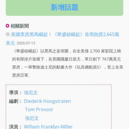
新增話題
相關新聞
◎
美國票房黑馬崛起！《華盛頓崛起》首周熱賣2,665萬
美元
2026-07-13
《華盛頓崛起》以黑馬之姿突圍，在全美僅 2,700 家影院上映
的有限排片規模下，在美國國慶日當天，單日創下 767萬美元
票房，一舉擊敗迪士尼的動畫大作《玩具總動員5》，登上全美
票房亞軍。
導演：
強厄文
編劇：
Diederik Hoogstraten
Tom Provost
強厄文
演員：
William Franklyn-Miller