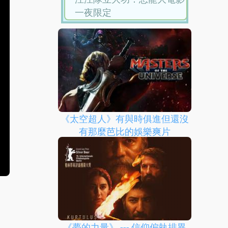
《太空超人》有與時俱進但還沒
有那麼芭比的娛樂爽片
《夢的力量》 --- 信仰偏執排異