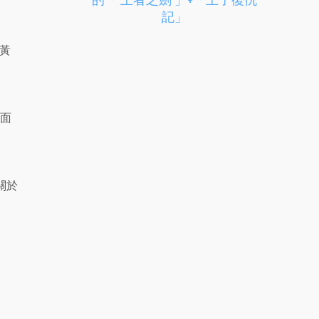
記」
黃
見面
關於