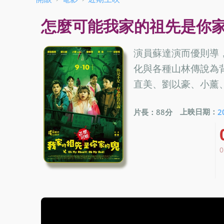
怎麼可能我家的祖先是你家的鬼 Oh 
演員蘇達演而優則導
化與各種山林傳說為
直美、劉以豪、小薰
上映日期：
片長：88分
2