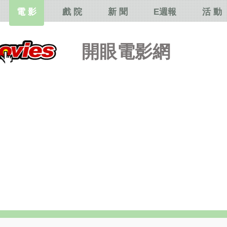
電 影
戲 院
新 聞
E週報
活 動
開眼電影網