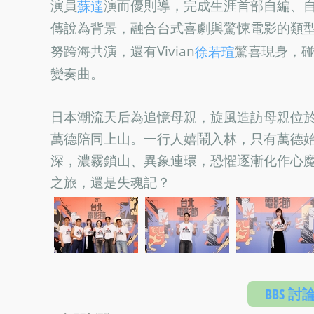
演員
演而優則導，完成生涯首部自編、
蘇達
傳說為背景，融合台式喜劇與驚悚電影的類
努跨海共演，還有Vivian
驚喜現身，
徐若瑄
變奏曲。
日本潮流天后為追憶母親，旋風造訪母親位
萬德陪同上山。一行人嬉鬧入林，只有萬德
深，濃霧鎖山、異象連環，恐懼逐漸化作心
之旅，還是失魂記？
BBS 討