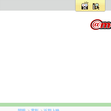
﹥
﹥
開眼
電影
近期上映