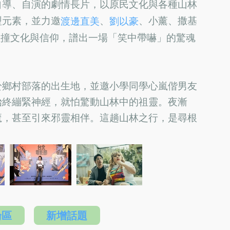
自導、自演的劇情長片，以原民文化與各種山林
型元素，並力邀
、
、小薰、撒基
渡邊直美
劉以豪
碰撞文化與信仰，譜出一場「笑中帶嚇」的驚魂
於鄉村部落的出生地，並邀小學同學心嵐偕男友
始終繃緊神經，就怕驚動山林中的祖靈。夜漸
魔，甚至引來邪靈相伴。這趟山林之行，是尋根
論區
新增話題