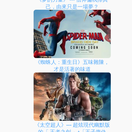
己，由來只是一場夢？
《蜘蛛人：重生日》五味雜陳，
才是活著的味道
《太空超人》--- 超炫現代幽默版
的「 王者之劍 」+「王子復仇