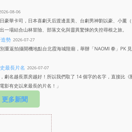
2026-08-06
日豪華卡司，日本喜劇天后渡邊直美、台劇男神劉以豪、小薰（
出一場結合山林冒險、部落文化與靈異驚悚的失控尋根之旅。
汗造勢
2026-07-27
別重返拍攝開機地點台北霞海城隍廟，舉辦「NAOMI 拳」PK 
史最長片名
2026-07-07
劇名越長票房越好！所以我們取了 14 個字的名字，直接比《
電影有史以來最長的片名！」
更多新聞