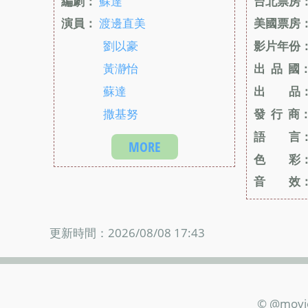
編劇：
蘇達
台北票房
演員：
渡邊直美
美國票房
劉以豪
影片年份
黃瀞怡
出 品 國
蘇達
出 品
撒基努
發 行 商
語 言
MORE
色 彩
音 效
更新時間：2026/08/08 17:43
© @movi