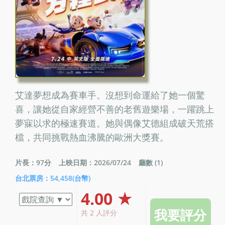
艾達夢想成為賽車手。沒想到命運給了她一個驚
喜，讓她從自家經營不善的老舊遊樂場，一躍跳上
夢寐以求的極速賽道。她與偶像艾德組成破天荒搭
檔，共同挑戰熱血沸騰的歐洲大獎賽。
片長：97分
上映日期：2026/07/24
廳數 (1)
台北票房：54,458(台幣)
4.00 ★
共 2 人評分