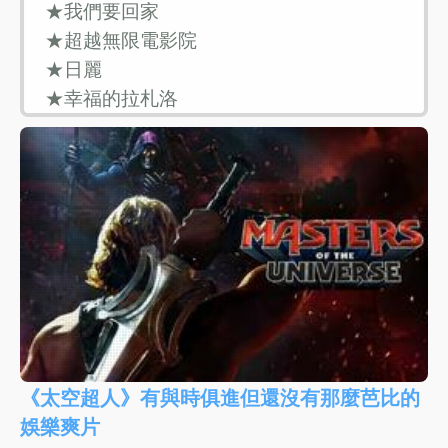
《太空超人》有與時俱進但還沒有那麼芭比的
娛樂爽片