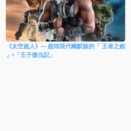
《太空超人》--- 超炫現代幽默版的「 王者之劍
」+「王子復仇記」