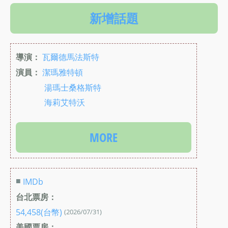
新增話題
導演：
瓦爾德馬法斯特
演員：
潔瑪雅特頓
湯瑪士桑格斯特
海莉艾特沃
MORE
■
IMDb
台北票房：
54,458(台幣)
(2026/07/31)
美國票房：