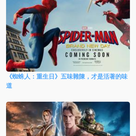
《蜘蛛人：重生日》五味雜陳，才是活著的味
道