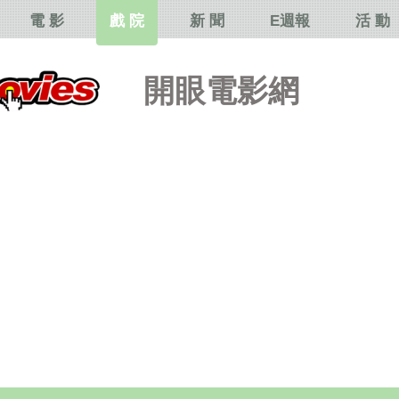
電 影
戲 院
新 聞
E週報
活 動
開眼電影網