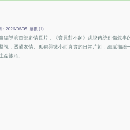
026/06/05 廳數 (1)
自編導演首部劇情長片，《寶貝對不起》跳脫傳統創傷敘事
凝視，透過友情、孤獨與微小而真實的日常片刻，細膩描繪
生命旅程。