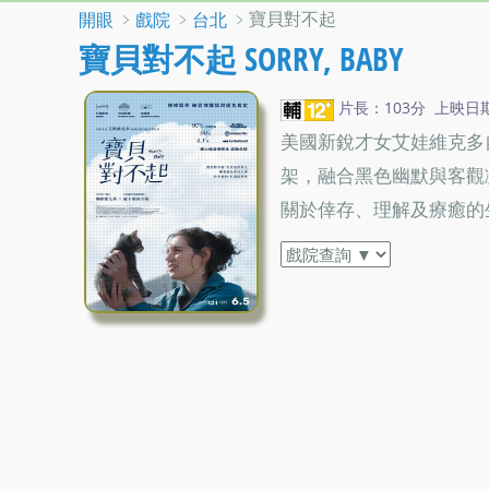
﹥
﹥
﹥寶貝對不起
開眼
戲院
台北
寶貝對不起 SORRY, BABY
片長：103分 上映日期：2
美國新銳才女艾娃維克多
架，融合黑色幽默與客觀
關於倖存、理解及療癒的