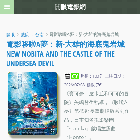
開眼電影網
﹥
﹥
﹥電影哆啦A夢：新‧大雄的海底鬼岩城
開眼
戲院
台南
電影哆啦A夢：新‧大雄的海底鬼岩城
NEW NOBITA AND THE CASTLE OF THE
UNDERSEA DEVIL
片長：100分 上映日期：
2026/07/08 廳數 (76)
《寶可夢：皮卡丘和可可的冒
險》矢嶋哲生執導，《哆啦A
夢》第45部長篇劇場版系列作
品，日本知名搖滾樂團
「sumika」獻唱主題曲
〈Honto〉。