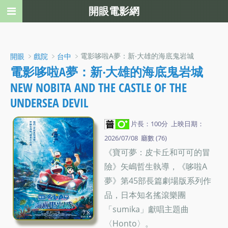
開眼電影網
﹥
﹥
﹥電影哆啦A夢：新‧大雄的海底鬼岩城
開眼
戲院
台中
電影哆啦A夢：新‧大雄的海底鬼岩城
NEW NOBITA AND THE CASTLE OF THE
UNDERSEA DEVIL
片長：100分 上映日期：
2026/07/08 廳數 (76)
《寶可夢：皮卡丘和可可的冒
險》矢嶋哲生執導，《哆啦A
夢》第45部長篇劇場版系列作
品，日本知名搖滾樂團
「sumika」獻唱主題曲
〈Honto〉。