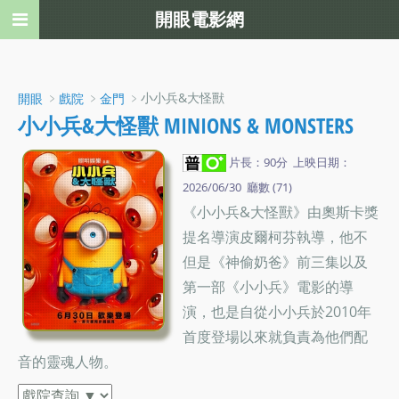
開眼電影網
﹥
﹥
﹥小小兵&大怪獸
開眼
戲院
金門
小小兵&大怪獸 MINIONS & MONSTERS
片長：90分 上映日期：
2026/06/30 廳數 (71)
《小小兵&大怪獸》由奧斯卡獎
提名導演皮爾柯芬執導，他不
但是《神偷奶爸》前三集以及
第一部《小小兵》電影的導
演，也是自從小小兵於2010年
首度登場以來就負責為他們配
音的靈魂人物。