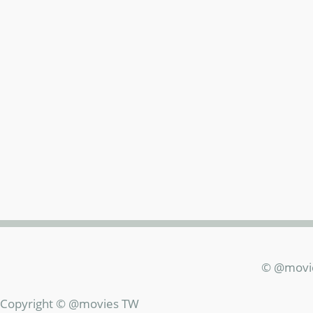
© @movi
Copyright © @movies TW