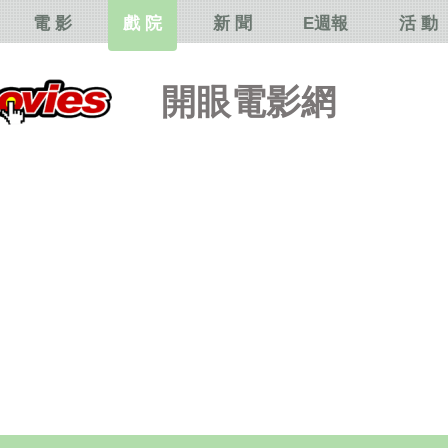
電 影
戲 院
新 聞
E週報
活 動
開眼電影網