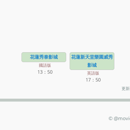
花蓮秀泰影城
花蓮新天堂樂園威秀
影城
國語版
13：50
英語版
17：50
更新時
© @movi