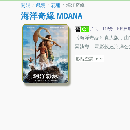
﹥
﹥
﹥海洋奇緣
開眼
戲院
花蓮
海洋奇緣 MOANA
片長：116分 上映日期：2
《海洋奇緣》真人版，由
爾執導，電影敘述海洋公