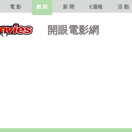
電 影
戲 院
新 聞
E週報
活 動
開眼電影網