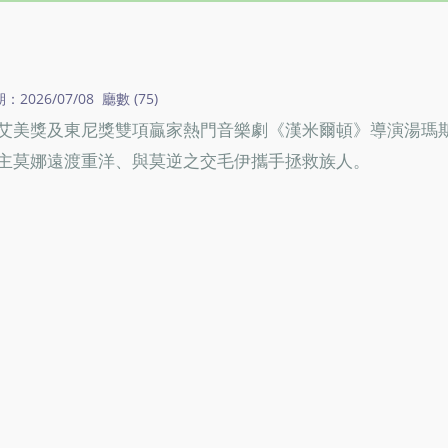
026/07/08 廳數 (75)
艾美獎及東尼獎雙項贏家熱門音樂劇《漢米爾頓》導演湯瑪
主莫娜遠渡重洋、與莫逆之交毛伊攜手拯救族人。