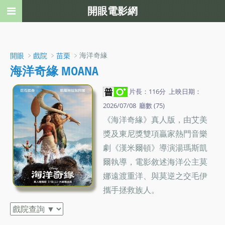
開眼電影網
﹥
﹥
﹥海洋奇緣
開眼
戲院
苗栗
海洋奇緣 MOANA
片長：116分 上映日期：
2026/07/08 廳數 (75)
《海洋奇緣》真人版，由艾美
獎及東尼獎雙項贏家熱門音樂
劇《漢米爾頓》導演湯瑪斯凱
爾執導，電影敘述海洋公主莫
娜遠渡重洋、與莫逆之交毛伊
攜手拯救族人。