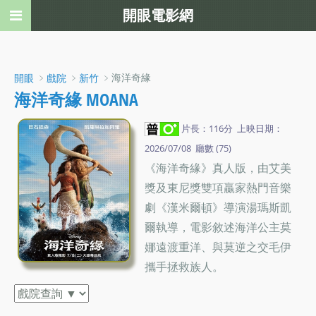
開眼電影網
﹥
﹥
﹥海洋奇緣
開眼
戲院
新竹
海洋奇緣 MOANA
片長：116分 上映日期：
2026/07/08 廳數 (75)
《海洋奇緣》真人版，由艾美
獎及東尼獎雙項贏家熱門音樂
劇《漢米爾頓》導演湯瑪斯凱
爾執導，電影敘述海洋公主莫
娜遠渡重洋、與莫逆之交毛伊
攜手拯救族人。