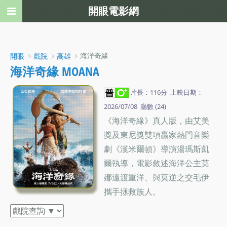
開眼電影網
﹥
﹥
﹥海洋奇緣
開眼
戲院
高雄
海洋奇緣 MOANA
片長：116分 上映日期：
2026/07/08 廳數 (24)
《海洋奇緣》真人版，由艾美
獎及東尼獎雙項贏家熱門音樂
劇《漢米爾頓》導演湯瑪斯凱
爾執導，電影敘述海洋公主莫
娜遠渡重洋、與莫逆之交毛伊
攜手拯救族人。