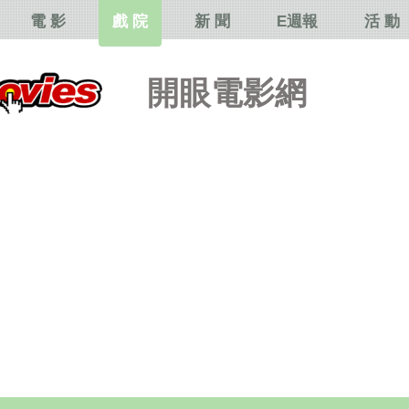
電 影
戲 院
新 聞
E週報
活 動
開眼電影網