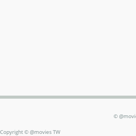
© @movi
Copyright © @movies TW