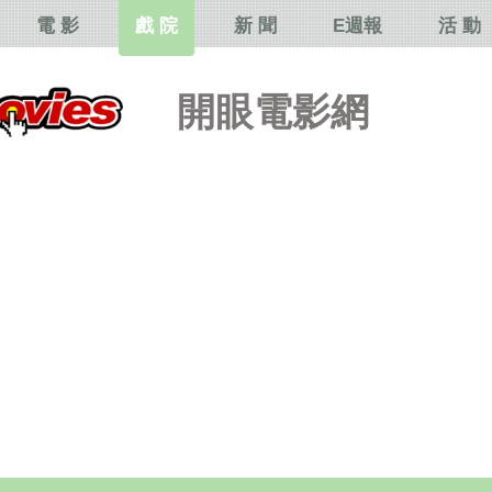
電 影
戲 院
新 聞
E週報
活 動
開眼電影網