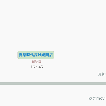
喜樂時代高雄總圖店
日語版
16：45
更新時
© @movi