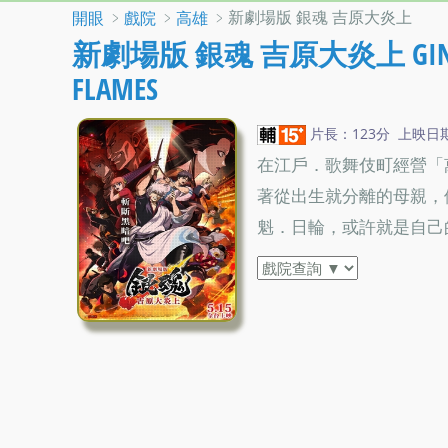
﹥
﹥
﹥新劇場版 銀魂 吉原大炎上
開眼
戲院
高雄
新劇場版 銀魂 吉原大炎上 GINTAMA 
FLAMES
片長：123分 上映日期：2
在江戶．歌舞伎町經營「
著從出生就分離的母親，
魁．日輪，或許就是自己