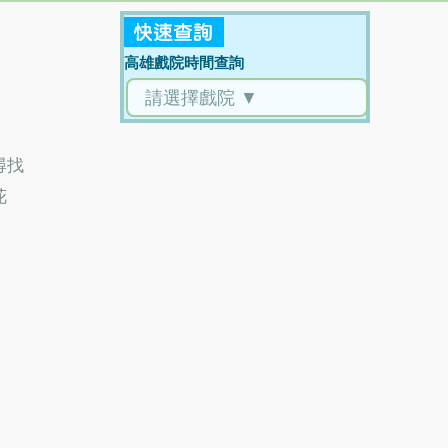
高雄戲院時間查詢
尋找
花