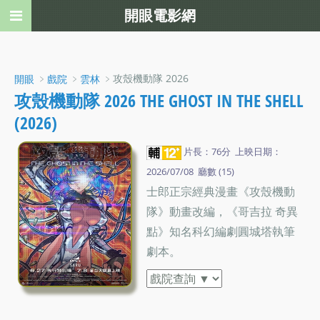
開眼電影網
﹥
﹥
﹥攻殼機動隊 2026
開眼
戲院
雲林
攻殼機動隊 2026 THE GHOST IN THE SHELL
(2026)
片長：76分 上映日期：
2026/07/08 廳數 (15)
士郎正宗經典漫畫《攻殼機動
隊》動畫改編，《哥吉拉 奇異
點》知名科幻編劇圓城塔執筆
劇本。