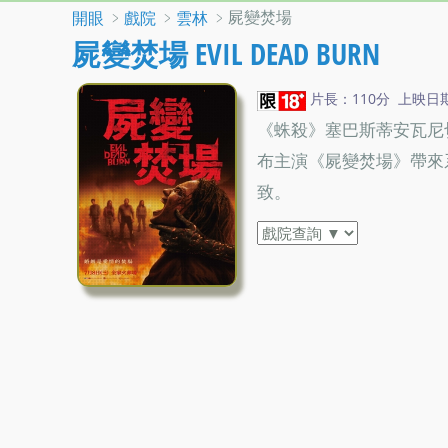
﹥
﹥
﹥屍變焚場
開眼
戲院
雲林
屍變焚場 EVIL DEAD BURN
片長：110分 上映日期：2
《蛛殺》塞巴斯蒂安瓦尼
布主演《屍變焚場》帶來
致。