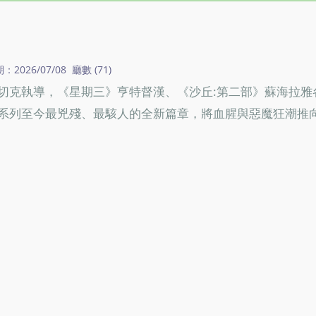
026/07/08 廳數 (71)
切克執導，《星期三》亨特督漢、《沙丘:第二部》蘇海拉雅
系列至今最兇殘、最駭人的全新篇章，將血腥與惡魔狂潮推