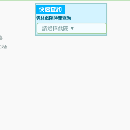
雲林戲院時間查詢
各
向極