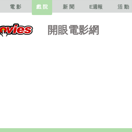
電 影
戲 院
新 聞
E週報
活 動
開眼電影網