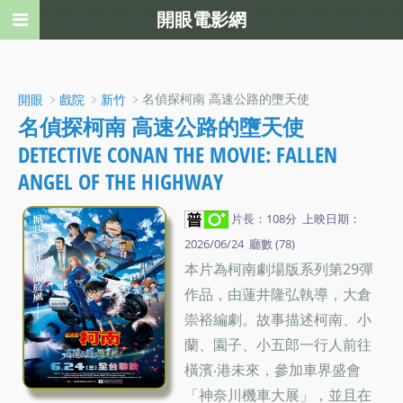
開眼電影網
﹥
﹥
﹥名偵探柯南 高速公路的墮天使
開眼
戲院
新竹
名偵探柯南 高速公路的墮天使
DETECTIVE CONAN THE MOVIE: FALLEN
ANGEL OF THE HIGHWAY
片長：108分 上映日期：
2026/06/24 廳數 (78)
本片為柯南劇場版系列第29彈
作品，由蓮井隆弘執導，大倉
崇裕編劇。故事描述柯南、小
蘭、園子、小五郎一行人前往
橫濱‧港未來，參加車界盛會
「神奈川機車大展」，並且在