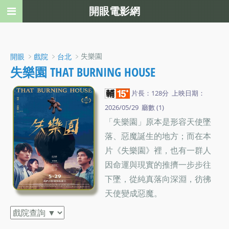
開眼電影網
﹥
﹥
﹥失樂園
開眼
戲院
台北
失樂園 THAT BURNING HOUSE
片長：128分 上映日期：
2026/05/29 廳數 (1)
「失樂園」原本是形容天使墜
落、惡魔誕生的地方；而在本
片《失樂園》裡，也有一群人
因命運與現實的推擠一步步往
下墜，從純真落向深淵，彷彿
天使變成惡魔。