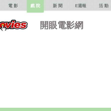
電 影
戲 院
新 聞
E週報
活 動
開眼電影網