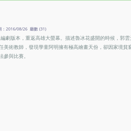
016/08/26 廳數 (31)
念真編劇版本，重返高雄大螢幕。描述魯冰花盛開的時候，郭雲
任美術教師，發現學童阿明擁有極高繪畫天份，卻因家境貧
法參與比賽。