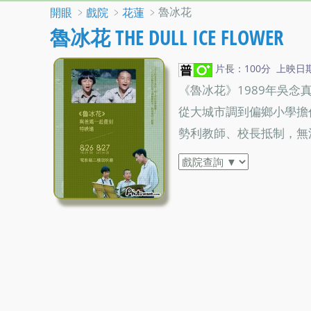
﹥
﹥
﹥魯冰花
開眼
戲院
花蓮
魯冰花 THE DULL ICE FLOWER
片長：100分 上映日期：2
《魯冰花》1989年吳
從大城市調到偏鄉小學擔
勢利教師、校長抵制，無