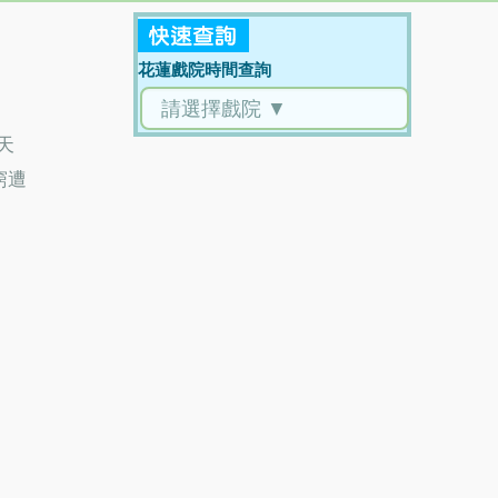
花蓮戲院時間查詢
天
窮遭