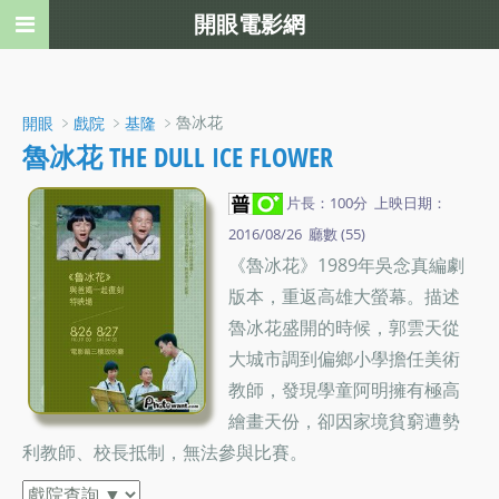
開眼電影網
﹥
﹥
﹥魯冰花
開眼
戲院
基隆
魯冰花 THE DULL ICE FLOWER
片長：100分 上映日期：
2016/08/26 廳數 (55)
《魯冰花》1989年吳念真編劇
版本，重返高雄大螢幕。描述
魯冰花盛開的時候，郭雲天從
大城市調到偏鄉小學擔任美術
教師，發現學童阿明擁有極高
繪畫天份，卻因家境貧窮遭勢
利教師、校長抵制，無法參與比賽。