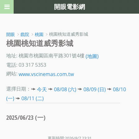
開眼電影網
﹥
﹥
﹥桃園桃知道威秀影城
開眼
戲院
桃園
桃園桃知道威秀影城
地址: 桃園市桃園區南平路301號4樓
(地圖)
電話: 03 317 5353
網站:
www.vscinemas.com.tw
選擇日期：
今天
08/08 (六)
08/09 (日)
08/10
(一)
08/11 (二)
2025/06/23 (一)
更新時間:2026/8/7 23:31