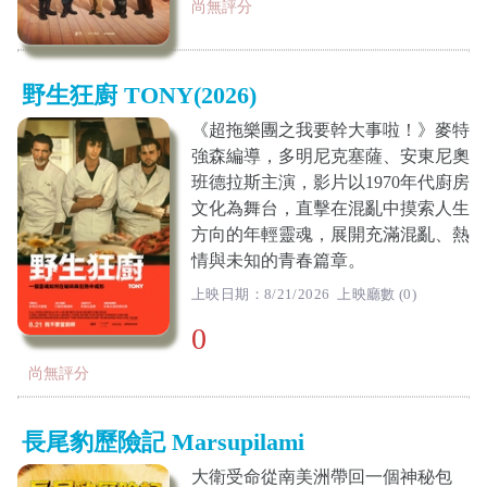
尚無評分
野生狂廚 TONY(2026)
《超拖樂團之我要幹大事啦！》麥特
強森編導，多明尼克塞薩、安東尼奧
班德拉斯主演，影片以1970年代廚房
文化為舞台，直擊在混亂中摸索人生
方向的年輕靈魂，展開充滿混亂、熱
情與未知的青春篇章。
上映日期：8/21/2026 上映廳數 (0)
0
尚無評分
長尾豹歷險記 Marsupilami
大衛受命從南美洲帶回一個神秘包