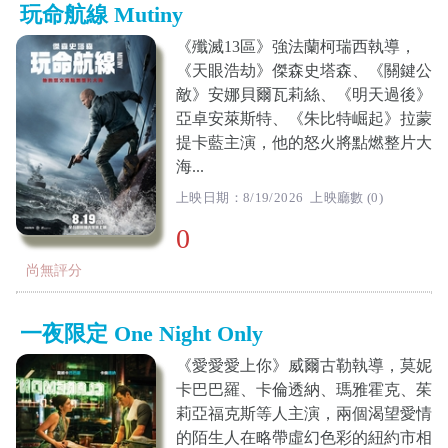
玩命航線 Mutiny
《殲滅13區》強法蘭柯瑞西執導，
《天眼浩劫》傑森史塔森、《關鍵公
敵》安娜貝爾瓦莉絲、《明天過後》
亞卓安萊斯特、《朱比特崛起》拉蒙
提卡藍主演，他的怒火將點燃整片大
海...
上映日期：8/19/2026 上映廳數 (0)
0
尚無評分
一夜限定 One Night Only
《愛愛愛上你》威爾古勒執導，莫妮
卡巴巴羅、卡倫透納、瑪雅霍克、茱
莉亞福克斯等人主演，兩個渴望愛情
的陌生人在略帶虛幻色彩的紐約市相