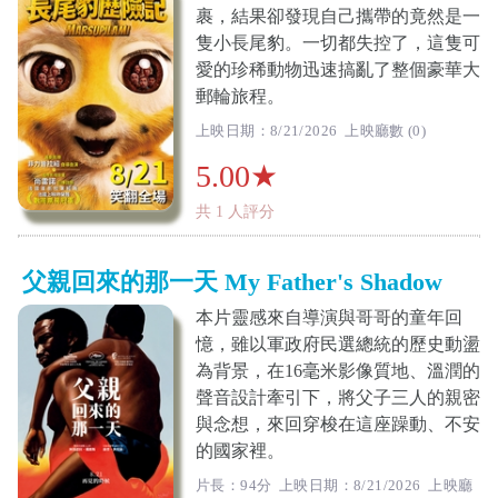
裹，結果卻發現自己攜帶的竟然是一
隻小長尾豹。一切都失控了，這隻可
愛的珍稀動物迅速搞亂了整個豪華大
郵輪旅程。
上映日期：8/21/2026 上映廳數 (0)
5.00★
共 1 人評分
父親回來的那一天 My Father's Shadow
本片靈感來自導演與哥哥的童年回
憶，雖以軍政府民選總統的歷史動盪
為背景，在16毫米影像質地、溫潤的
聲音設計牽引下，將父子三人的親密
與念想，來回穿梭在這座躁動、不安
的國家裡。
片長：94分 上映日期：8/21/2026 上映廳