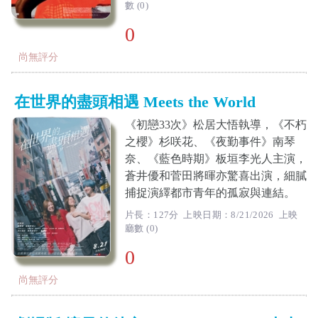
數 (0)
0
尚無評分
在世界的盡頭相遇 Meets the World
《初戀33次》松居大悟執導，《不朽
之櫻》杉咲花、《夜勤事件》南琴
奈、《藍色時期》板垣李光人主演，
蒼井優和菅田將暉亦驚喜出演，細膩
捕捉演繹都市青年的孤寂與連結。
片長：127分 上映日期：8/21/2026 上映
廳數 (0)
0
尚無評分