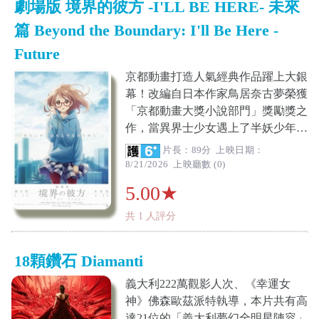
劇場版 境界的彼方 -I'LL BE HERE- 未來
篇 Beyond the Boundary: I'll Be Here -
Future
京都動畫打造人氣經典作品躍上大銀
幕！改編自日本作家鳥居奈古夢榮獲
「京都動畫大獎小說部門」獎勵獎之
作，當異界士少女遇上了半妖少年…
片長：89分 上映日期：
8/21/2026 上映廳數 (0)
5.00★
共 1 人評分
18顆鑽石 Diamanti
義大利222萬觀影人次、《幸運女
神》佛森歐茲派特執導，本片共有高
達21位的「義大利夢幻全明星陣容」