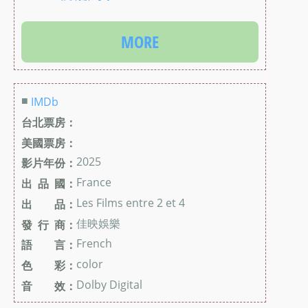
MORE
■
IMDb
台北票房：
美國票房：
2025
影片年份：
France
出 品 國：
Les Films entre 2 et 4
出 品：
佳映娛樂
發 行 商：
French
語 言：
color
色 彩：
Dolby Digital
音 效：