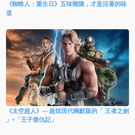
《蜘蛛人：重生日》五味雜陳，才是活著的味
道
《太空超人》--- 超炫現代幽默版的「 王者之劍
」+「王子復仇記」