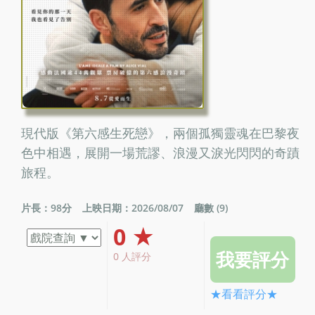
現代版《第六感生死戀》，兩個孤獨靈魂在巴黎夜
色中相遇，展開一場荒謬、浪漫又淚光閃閃的奇蹟
旅程。
片長：98分
上映日期：2026/08/07
廳數 (9)
0 ★
0 人評分
★看看評分★