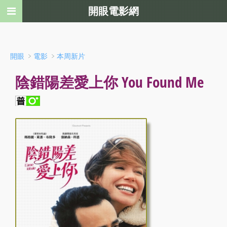
開眼電影網
﹥
﹥
開眼
電影
本周新片
陰錯陽差愛上你 You Found Me