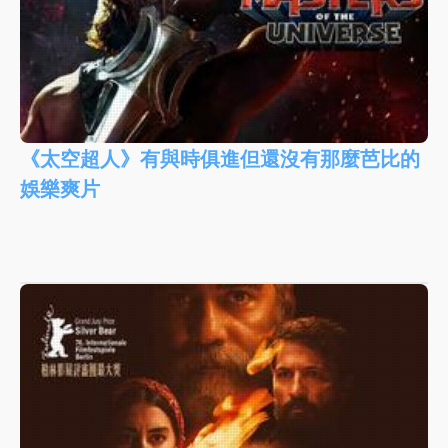
《太空超人》有與時俱進但還沒有那麼芭比的
娛樂爽片