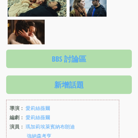
BBS 討論區
新增話題
導演：
愛莉絲薇爾
編劇：
愛莉絲薇爾
演員：
瑪加莉埃萊賓納布朗迪
強納森考亨