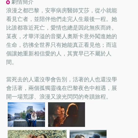
劇情簡介
浪漫之都巴黎，安寧病房醫師艾莎，從小就能
看見亡者，並陪伴他們走完人生最後一程。她
比誰都靠近死亡，愛情也總是因此無疾而終。
某夜，才華洋溢的音樂人奧斯卡意外闖進她的
生命，彷彿全世界只有她能真正看見他；而這
個讓她重新相信愛的人，其實早已不屬於人
間。
當死去的人還沒學會告別，活著的人也還沒學
會活著，兩個孤獨靈魂在巴黎夜色中相遇，展
開一場荒謬、浪漫又淚光閃閃的奇蹟旅程。