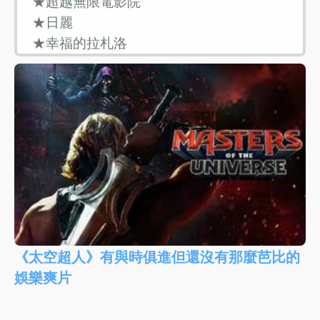
《太空超人》有與時俱進但還沒有那麼芭比的
娛樂爽片