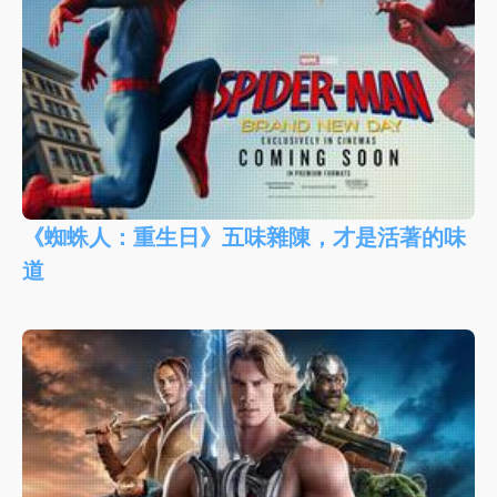
《蜘蛛人：重生日》五味雜陳，才是活著的味
道