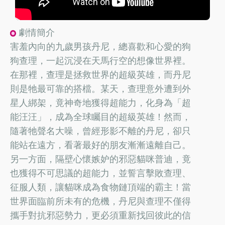
劇情簡介
害羞內向的九歲男孩丹尼，總喜歡和心愛的狗
狗查理，一起沉浸在天馬行空的想像世界裡。
在那裡，查理是拯救世界的超級英雄，而丹尼
則是牠最可靠的搭檔。某天，查理意外遭到外
星人綁架，竟神奇地獲得超能力，化身為「超
能汪汪」，成為全球矚目的超級英雄！然而，
隨著牠聲名大噪，曾經形影不離的丹尼，卻只
能站在遠方，看著最好的朋友漸漸遠離自己。
另一方面，隔壁心懷嫉妒的邪惡貓咪普迪，竟
也獲得不可思議的超能力，並誓言擊敗查理、
征服人類，讓貓咪成為食物鏈頂端的霸主！當
世界面臨前所未有的危機，丹尼與查理不僅得
攜手對抗邪惡勢力，更必須重新找回彼此的信