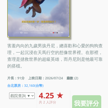
害羞內向的九歲男孩丹尼，總喜歡和心愛的狗狗查
理，一起沉浸在天馬行空的想像世界裡。在那裡，
查理是拯救世界的超級英雄，而丹尼則是牠最可靠
的搭檔。
片長：91分
上映日期：2026/07/24
廳數 (2)
台北票房：32,160(台幣)
4.25 ★
共 2 人評分