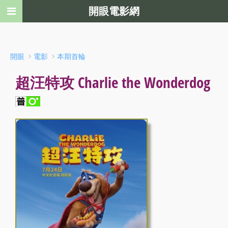
開眼電影網
﹥
﹥
開眼
電影
本期首輪
超汪特攻 Charlie the Wonderdog