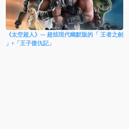
《太空超人》--- 超炫現代幽默版的「 王者之劍
」+「王子復仇記」